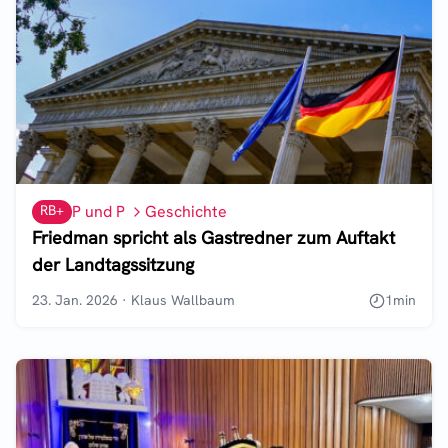
RB+
P und P
Geschichte
Friedman spricht als Gastredner zum Auftakt
der Landtagssitzung
23. Jan. 2026
·
Klaus Wallbaum
1
min