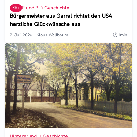
RB+
P und P
Geschichte
Bürgermeister aus Garrel richtet den USA
herzliche Glückwünsche aus
2. Juli 2026
·
Klaus Wallbaum
1
min
Hintergrund
Geschichte