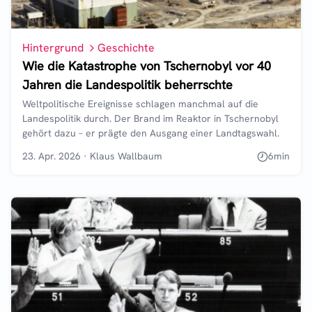
Hintergrund
Geschichte
Wie die Katastrophe von Tschernobyl vor 40
Jahren die Landespolitik beherrschte
Weltpolitische Ereignisse schlagen manchmal auf die
Landespolitik durch. Der Brand im Reaktor in Tschernobyl
gehört dazu – er prägte den Ausgang einer Landtagswahl.
23. Apr. 2026
·
Klaus Wallbaum
6
min