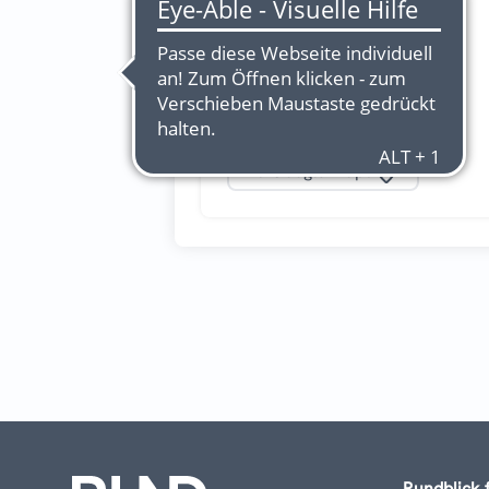
Schiffgraben 36
30175 Hannover
Tel.:
(0511) 13 22 29 55
Fax.:
(0511) 13 22 29 59
Zu Google Maps
Rundblick 