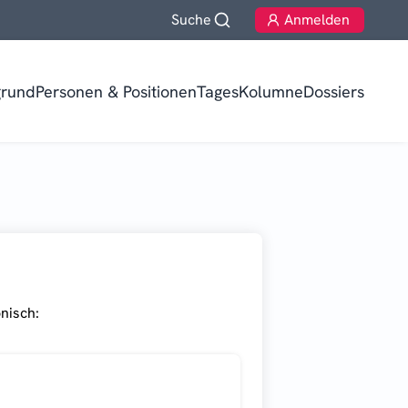
Suche
Anmelden
grund
Personen & Positionen
TagesKolumne
Dossiers
nisch: