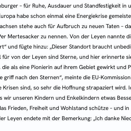
urger – für Ruhe, Ausdauer und Standfestigkeit in u
Europa habe schon einmal eine Energiekrise gemeiste
sachsen stehe auch für Aufbruch zu neuen Taten – d
er Mertesacker zu nennen. Von der Leyen nannte d
t“ und fügte hinzu: „Dieser Standort braucht unbedi
l für von der Leyen sind Sterne, und hier erinnerte 
die als eine Pionierin auf ihrem Gebiet gewirkt und 
sie griff nach den Sternen“, meinte die EU-Kommissio
e Krisen sind, so sehr die Hoffnung strapaziert wird
ss wir unseren Kindern und Enkelkindern etwas Besser
das Frieden, Freiheit und Wohlstand schütze – und i
n der Leyen endete mit der Bemerkung: „Ich danke Ni