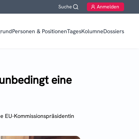
Suche
Anmelden
grund
Personen & Positionen
TagesKolumne
Dossiers
unbedingt eine
sie EU-Kommissionspräsidentin