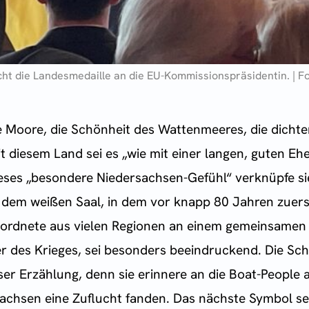
icht die Landesmedaille an die EU-Kommissionspräsidentin. | F
e Moore, die Schönheit des Wattenmeeres, die dicht
diesem Land sei es „wie mit einer langen, guten Ehe
Dieses „besondere Niedersachsen-Gefühl“ verknüpfe si
t dem weißen Saal, in dem vor knapp 80 Jahren zuers
eordnete aus vielen Regionen an einem gemeinsamen 
 des Krieges, sei besonders beeindruckend. Die Schi
eser Erzählung, denn sie erinnere an die Boat-People 
sachsen eine Zuflucht fanden. Das nächste Symbol sei