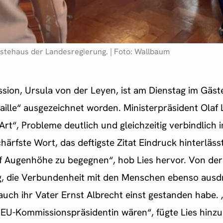
ästehaus der Landesregierung. | Foto: Wallbaum
sion, Ursula von der Leyen, ist am Dienstag im Gäst
lle“ ausgezeichnet worden. Ministerpräsident Olaf L
 Art“, Probleme deutlich und gleichzeitig verbindlich
schärfste Wort, das deftigste Zitat Eindruck hinterläs
 Augenhöhe zu begegnen“, hob Lies hervor. Von der 
g, die Verbundenheit mit den Menschen ebenso ausdr
uch ihr Vater Ernst Albrecht einst gestanden habe. 
 EU-Kommissionspräsidentin wären“, fügte Lies hinzu