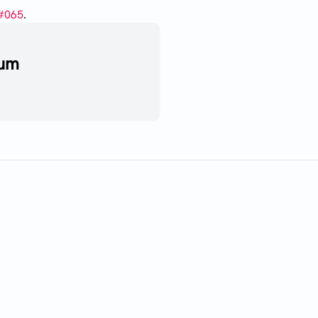
#
065
.
aum