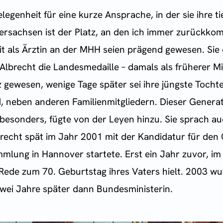
Gelegenheit für eine kurze Ansprache, in der sie ihre 
rsachsen ist der Platz, an den ich immer zurückkom
it als Ärztin an der MHH seien prägend gewesen. Sie 
 Albrecht die Landesmedaille – damals als früherer Mi
lz gewesen, wenige Tage später sei ihre jüngste Toch
d, neben anderen Familienmitgliedern. Dieser Gene
o besonders, fügte von der Leyen hinzu. Sie sprach au
 recht spät im Jahr 2001 mit der Kandidatur für den Or
mlung in Hannover startete. Erst ein Jahr zuvor, i
e Rede zum 70. Geburtstag ihres Vaters hielt. 2003 wur
 zwei Jahre später dann Bundesministerin.