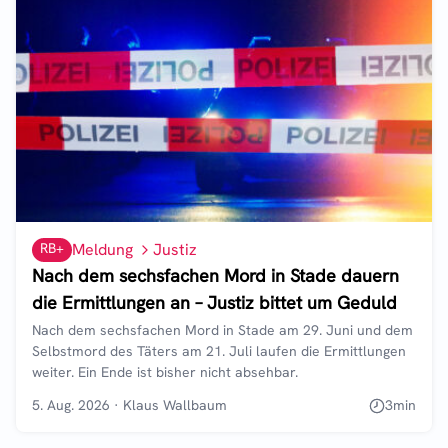
RB+
Meldung
Justiz
Nach dem sechsfachen Mord in Stade dauern
die Ermittlungen an – Justiz bittet um Geduld
Nach dem sechsfachen Mord in Stade am 29. Juni und dem
Selbstmord des Täters am 21. Juli laufen die Ermittlungen
weiter. Ein Ende ist bisher nicht absehbar.
5. Aug. 2026
·
Klaus Wallbaum
3
min