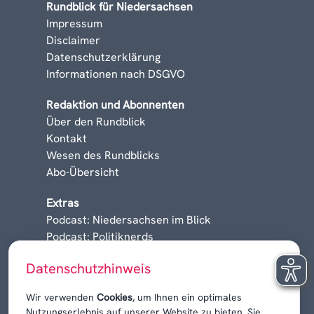
Rundblick für Niedersachsen
Impressum
Disclaimer
Datenschutzerklärung
Informationen nach DSGVO
Redaktion und Abonnenten
Über den Rundblick
Kontakt
Wesen des Rundblicks
Abo-Übersicht
Extras
Podcast: Niedersachsen im Blick
Podcast: Politiknerds
Niedersachsen am Sonntag
Datenschutzhinweis
Karrieren, Krisen & Kontroversen
Wir verwenden
Cookies
, um Ihnen ein optimales
Nutzungserlebnis auf unserer Website zu bieten. Sie