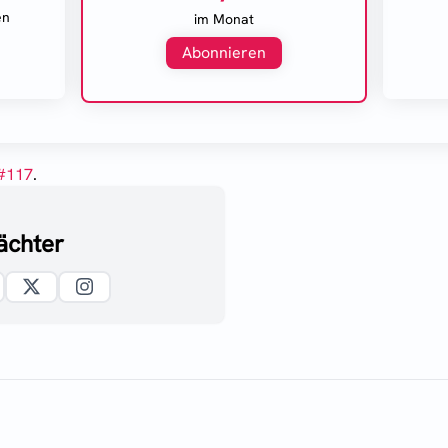
en
im Monat
Abonnieren
#
117
.
ächter