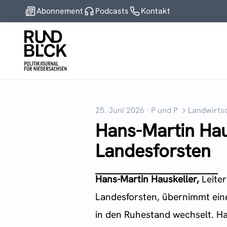
Abonnement
Podcasts
Kontakt
25. Juni 2026
·
P und P
Landwirts
Hans-Martin Hau
Landesforsten
Hans-Martin Hauskeller,
Leite
Landesforsten, übernimmt eine 
in den Ruhestand wechselt. Ha