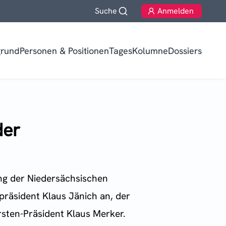
Suche
Anmelden
grund
Personen & Positionen
TagesKolumne
Dossiers
der
ung der Niedersächsischen
präsident Klaus Jänich an, der
rsten-Präsident Klaus Merker.