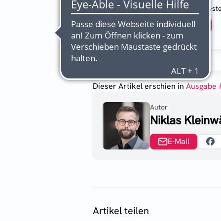
2 Wochen kostenlos test
Abonnieren
Dieser Artikel erschien
in
Ausgabe 
Autor
Niklas Kleinw
E-Mail
Artikel teilen