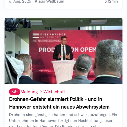
6. Aug. 2026
·
Klaus Wallbaum
2
min
RB+
Meldung
Wirtschaft
Drohnen-Gefahr alarmiert Politik - und in
Hannover entsteht ein neues Abwehrsystem
Drohnen sind günstig zu haben und schwer abzufangen. Ein
Unternehmen in Hannover fertigt nun Hochleistungslaser,
die da mithalten können. Die Bundeswehr ist sehr