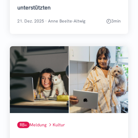
unterstützten
21. Dez. 2025
·
Anne Beelte-Altwig
3
min
RB+
Meldung
Kultur