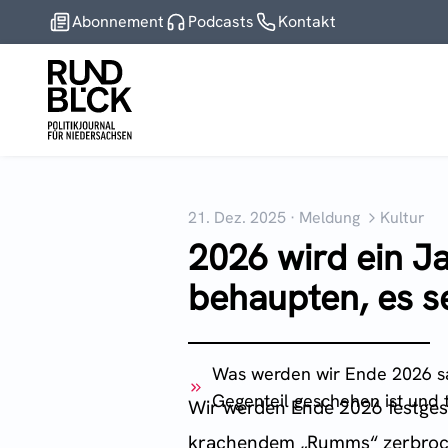
Abonnement
Podcasts
Kontakt
21. Dez. 2025
·
Meldung
Kultur
2026 wird ein J
behaupten, es s
Was werden wir Ende 2026 sa
Gegenteil geschehen ist und 
Wir werden Ende 2026 festgest
krachendem „Rumms“ zerbrochen