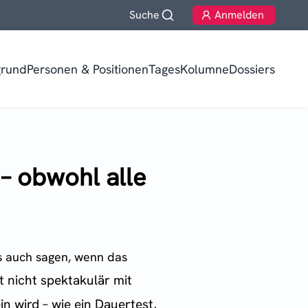
Suche
Anmelden
grund
Personen & Positionen
TagesKolumne
Dossiers
– obwohl alle
s auch sagen, wenn das
 nicht spektakulär mit
 wird – wie ein Dauertest,