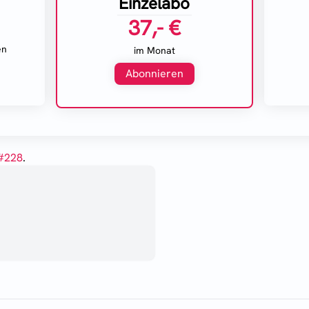
Einzelabo
37,- €
en
im Monat
Abonnieren
#
228
.