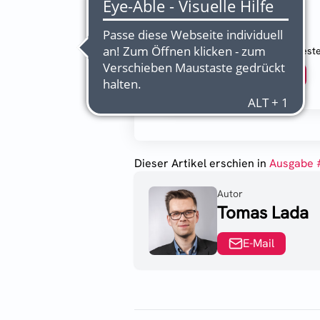
Probeabo
0,- €
2 Wochen kostenlos test
Abonnieren
Dieser Artikel erschien
in
Ausgabe 
Autor
Tomas Lada
E-Mail