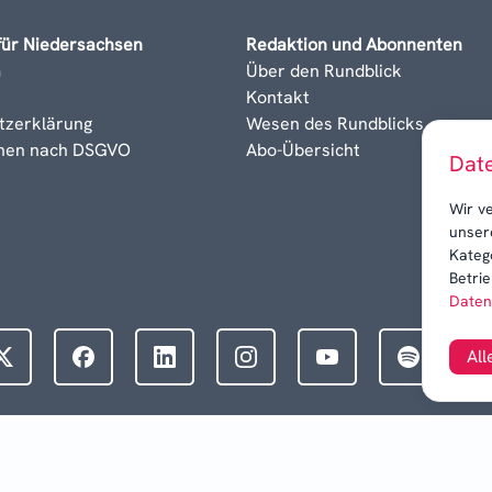
für Niedersachsen
Redaktion und Abonnenten
m
Über den Rundblick
Kontakt
tzerklärung
Wesen des Rundblicks
onen nach DSGVO
Abo-Übersicht
Dat
Wir v
unser
Kateg
Betrie
Daten
All
©
2026
Drei Quellen-Mediengruppe GmbH