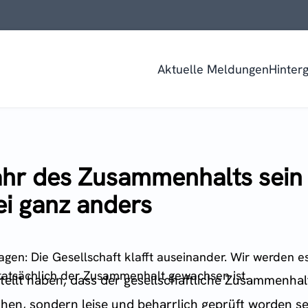
Aktuelle Meldungen
Hinter
ahr des Zusammenhalts sein 
ei ganz anders
gen: Die Gesellschaft klafft auseinander. Wir werden e
tatsächlich der Zusammenhalt gewachsen ist.
ellt haben, dass der gesellschaftliche Zusammenhalt
, sondern leise und beharrlich geprüft worden sein