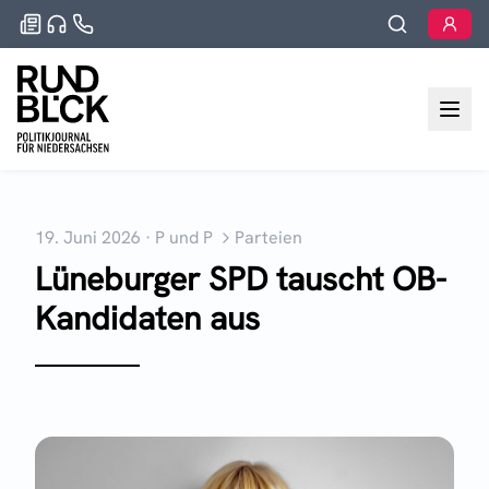
19. Juni 2026
·
P und P
Parteien
Lüneburger SPD tauscht OB-
Kandidaten aus