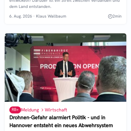
entwickeln? Darüber ist ein Streit zwischen Verbänden und
dem Land entstanden.
6. Aug. 2026
·
Klaus Wallbaum
2
min
RB+
Meldung
Wirtschaft
Drohnen-Gefahr alarmiert Politik - und in
Hannover entsteht ein neues Abwehrsystem