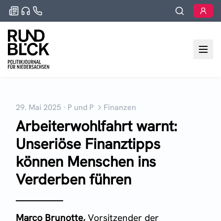
29. Mai 2025
·
P und P
Finanzen
Arbeiterwohlfahrt warnt:
Unseriöse Finanztipps
können Menschen ins
Verderben führen
Marco Brunotte,
Vorsitzender der