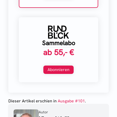
Sammelabo
ab
55,- €
Abonnieren
Dieser Artikel erschien
in
Ausgabe #
101
.
Autor