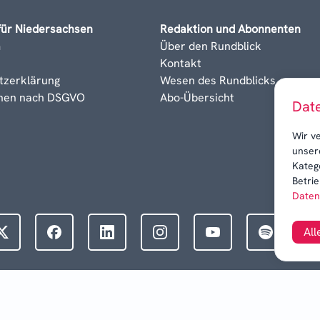
für Niedersachsen
Redaktion und Abonnenten
m
Über den Rundblick
Kontakt
tzerklärung
Wesen des Rundblicks
onen nach DSGVO
Abo-Übersicht
Dat
Wir v
unser
Kateg
Betrie
Daten
All
©
2026
Drei Quellen-Mediengruppe GmbH