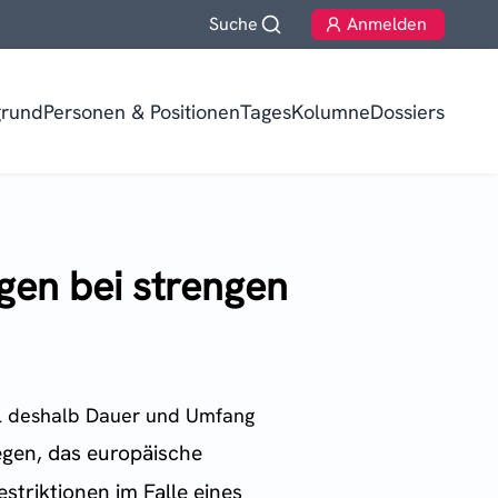
Suche
Anmelden
grund
Personen & Positionen
TagesKolumne
Dossiers
gen bei strengen
ill deshalb Dauer und Umfang
gen, das europäische
triktionen im Falle eines