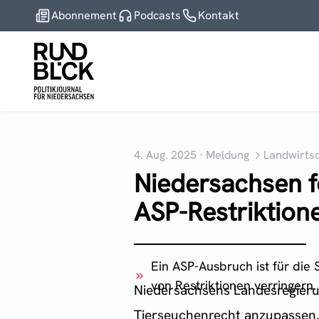
Abonnement
Podcasts
Kontakt
4. Aug. 2025
·
Meldung
Landwirtsc
Niedersachsen f
ASP-Restriktion
Ein ASP-Ausbruch ist für die
von Restriktionen verringern
Niedersachsens Landesregieru
Tierseuchenrecht anzupassen. 