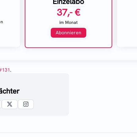
Einzelabo
37,- €
en
im Monat
Abonnieren
#
131
.
ächter