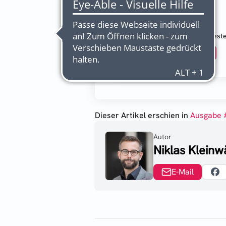
Probeabo
0,- €
2 Wochen kostenlos test
Abonnieren
Dieser Artikel erschien
in
Ausgabe 
Autor
Niklas Kleinw
E-Mail