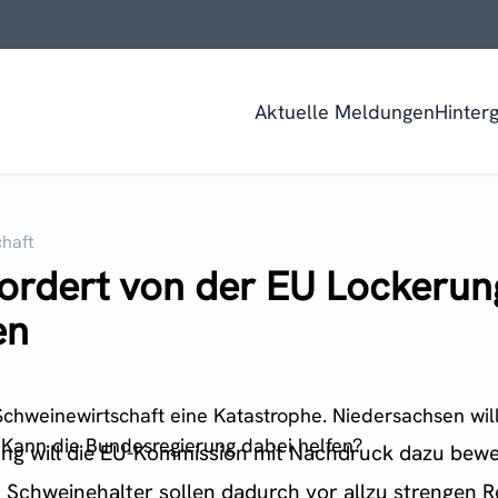
Aktuelle Meldungen
Hinter
haft
ordert von der EU Lockerun
en
 Schweinewirtschaft eine Katastrophe. Niedersachsen w
. Kann die Bundesregierung dabei helfen?
ng will die EU-Kommission mit Nachdruck dazu bewe
Schweinehalter sollen dadurch vor allzu strengen Res