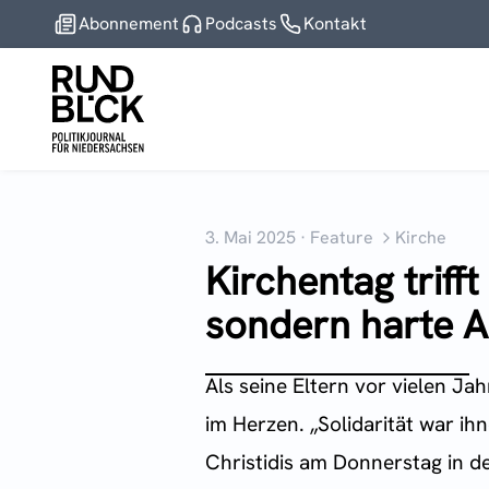
Abonnement
Podcasts
Kontakt
3. Mai 2025
·
Feature
Kirche
Kirchentag triff
sondern harte A
Als seine Eltern vor vielen J
im Herzen. „Solidarität war ih
Christidis am Donnerstag in 