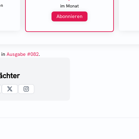
en
im Monat
Abonnieren
5
in
Ausgabe #
082
.
ächter