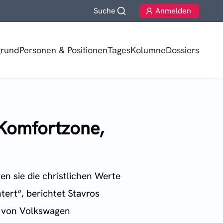
Suche
Anmelden
grund
Personen & Positionen
TagesKolumne
Dossiers
 Komfortzone,
n sie die christlichen Werte
tert“, berichtet Stavros
f von Volkswagen