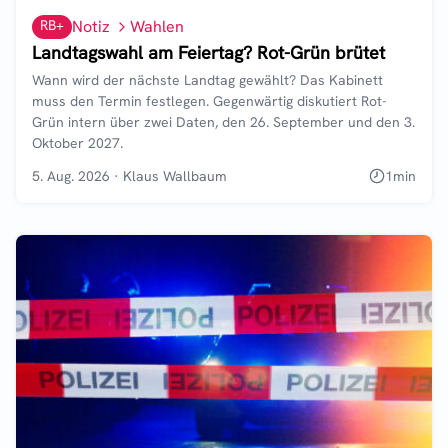
RB+
Notiz
Wahlen
Landtagswahl am Feiertag? Rot-Grün brütet
Wann wird der nächste Landtag gewählt? Das Kabinett
muss den Termin festlegen. Gegenwärtig diskutiert Rot-
Grün intern über zwei Daten, den 26. September und den 3.
Oktober 2027.
5. Aug. 2026
·
Klaus Wallbaum
1
min