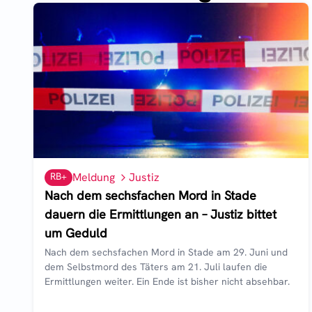
RB+
Meldung
Justiz
Nach dem sechsfachen Mord in Stade
dauern die Ermittlungen an – Justiz bittet
um Geduld
Nach dem sechsfachen Mord in Stade am 29. Juni und
dem Selbstmord des Täters am 21. Juli laufen die
Ermittlungen weiter. Ein Ende ist bisher nicht absehbar.