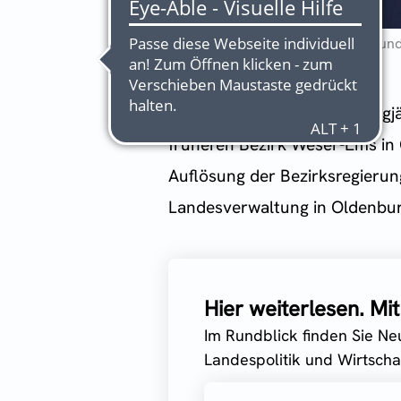
Franz Josef Sickelmann (rechts) und
Franz Josef Sickelmann,
langj
früheren Bezirk Weser-Ems in 
Auflösung der Bezirksregierung
Landesverwaltung in Oldenburg,
Hier weiterlesen. M
Im Rundblick finden Sie Ne
Landespolitik und Wirtschaf