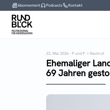
Abonnement
Podcasts
Kontakt
22. Mai 2026
·
P und P
Nachruf
Ehemaliger Land
69 Jahren gest