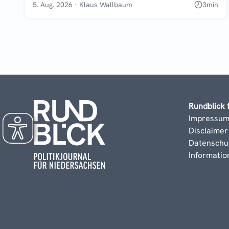
5. Aug. 2026
·
Klaus Wallbaum
3
min
Rundblick 
Impressu
Disclaimer
Datenschu
Informati