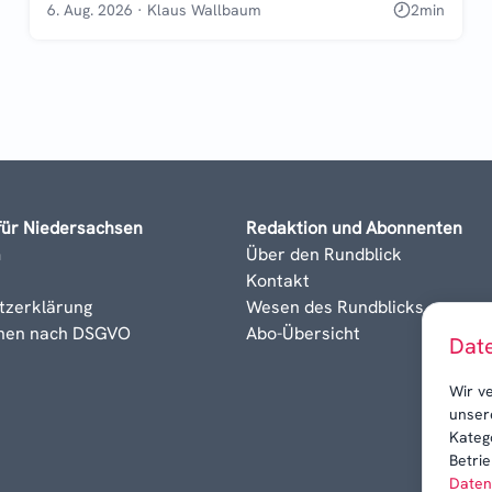
6. Aug. 2026
·
Klaus Wallbaum
2
min
für Niedersachsen
Redaktion und Abonnenten
m
Über den Rundblick
Kontakt
tzerklärung
Wesen des Rundblicks
onen nach DSGVO
Abo-Übersicht
Dat
Wir v
unser
Kateg
Betrie
Daten