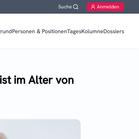
Suche
Anmelden
grund
Personen & Positionen
TagesKolumne
Dossiers
st im Alter von