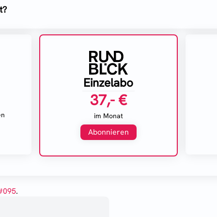
t?
Einzelabo
37,- €
en
im Monat
Abonnieren
#
095
.