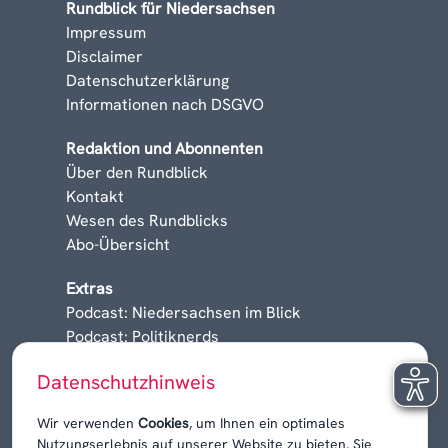
Rundblick für Niedersachsen
Impressum
Disclaimer
Datenschutzerklärung
Informationen nach DSGVO
Redaktion und Abonnenten
Über den Rundblick
Kontakt
Wesen des Rundblicks
Abo-Übersicht
Extras
Podcast: Niedersachsen im Blick
Podcast: Politiknerds
Niedersachsen am Sonntag
Datenschutzhinweis
Karrieren, Krisen & Kontroversen
Wir verwenden
Cookies
, um Ihnen ein optimales
Nutzungserlebnis auf unserer Website zu bieten. Sie