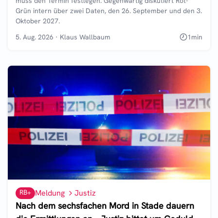
muss den Termin festlegen. Gegenwärtig diskutiert Rot-
Grün intern über zwei Daten, den 26. September und den 3.
Oktober 2027.
5. Aug. 2026
·
Klaus Wallbaum
1
min
RB+
Meldung
Justiz
Nach dem sechsfachen Mord in Stade dauern