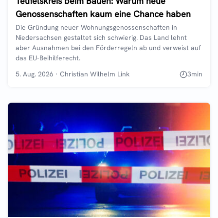
Teufelskreis beim Bauen: Warum neue
Genossenschaften kaum eine Chance haben
Die Gründung neuer Wohnungsgenossenschaften in
Niedersachsen gestaltet sich schwierig. Das Land lehnt
aber Ausnahmen bei den Förderregeln ab und verweist auf
das EU-Beihilferecht.
5. Aug. 2026
·
Christian Wilhelm Link
3
min